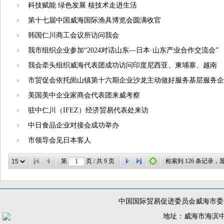
科技赋能 绿色发展 核技术走进生活
第十七届中国威海国际渔具博览会圆满收官
韩国仁川商工会议所访问我会
我市组织企业参加“2024对话山东—日本·山东产业合作交流会”
我会牵头组织威海代表团成功访问印度尼西亚、柬埔寨、越南
市贸促会依托崮山镇第十六期企业沙龙主动做好服务基层服务企
美国美中企业家商会代表团来威考察
驻中仁川（IFEZ）经济贸易代表处来访
中日食品企业对接会成功举办
市领导会见日本客人
第
页 / 共
9
页
检索到
126
条记录，
中国国际贸易促进委员会威海市委员
地址：威海市海滨中路56