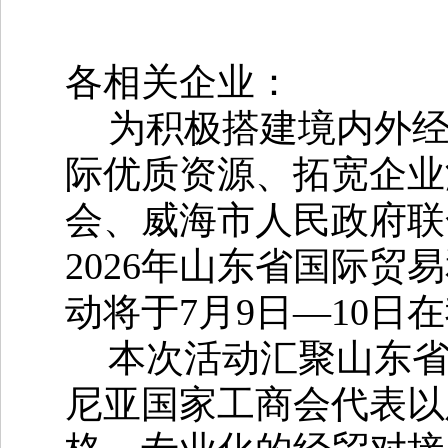
各相关
企业
：
为
积极
搭建境内外
际优质资源、拓宽企业
会、威海市人民政府联
2026
年山东省国际贸易
动
将于
7
月
9
日
—
10
日在
本次活动汇聚山东
尼亚国家工商会代表
以