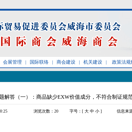
会展管理
|
国际联络
|
商会建设
|
机关建设
|
政策法规
题解答（一）：商品缺少EXW价值成分，不符合制证规
0:25
浏览次数：
20
字号：[
大
中
小
]
信息来