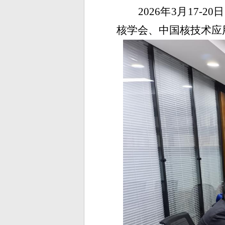
2026
年
3
月
17-20
日
核学会、
中国
核技术应