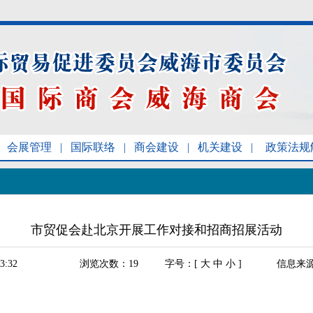
会展管理
|
国际联络
|
商会建设
|
机关建设
|
政策法规
市贸促会赴北京开展工作对接和招商招展活动
3:32
浏览次数：
19
字号：[
大
中
小
]
信息来