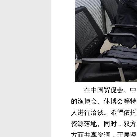
在中国贸促会、中
的
渔博会
、休博会等
特
人
进行
洽谈。
希望
依托
资源落地。同时，双方
方面共享资源
，开展
深