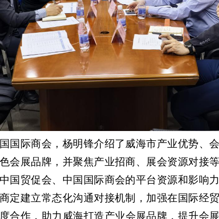
国国际商会，杨明锋
介绍了
威海
市产业优势
、
色会展品牌，
并
聚焦
产业招商
、展会资源对接
中国贸促会、中国国际商会的平台资源和影响
商定
建立常态化沟通对接机制，加强在国际
经
度
合作，
助力威海
打造产业
会展品牌，提升会