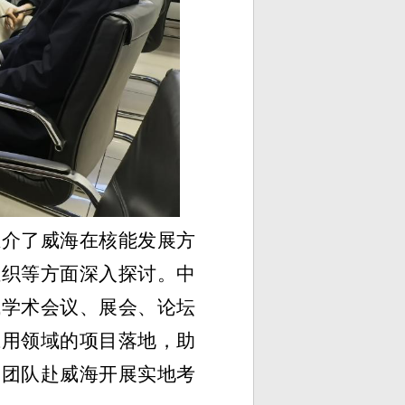
推介了威海在
核能发展
方
组织
等方面深入探讨
。中
域学术会议、
展会、
论坛
应用
领域的
项目落地
，
助
家团队赴威海开展实地考