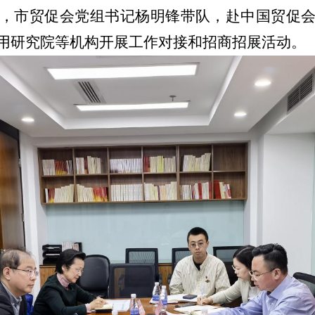
，市贸促会党组书记杨明锋
带队
，赴中国贸促
用研究院等机构开展
工作
对接
和招商招展活动
。