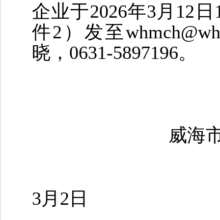
企业于
2026
年
3
月
12
日
件
2
）
发至
whmch
@wh.
晓，
0631-5897196
。
威海
3
月
2
日